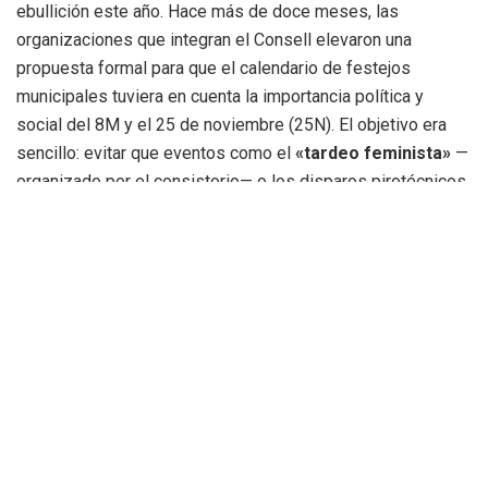
ebullición este año. Hace más de doce meses, las
organizaciones que integran el Consell elevaron una
propuesta formal para que el calendario de festejos
municipales tuviera en cuenta la importancia política y
social del 8M y el 25 de noviembre (25N). El objetivo era
sencillo: evitar que eventos como el
«tardeo feminista»
—
organizado por el consistorio— o los disparos pirotécnicos
masivos se solaparan con el recorrido de las marchas.
Según las portavoces de las asociaciones, la propuesta fue
presentada «en tiempo y forma», cumpliendo todos los
requisitos reglamentarios. Sin embargo, denuncian que la
concejala Rocío Gil
«censuró y prohibió»
la votación de
dicho acuerdo, impidiendo que el Consell de les Dones
trasladara formalmente su petición a la Alcaldía y al resto
del equipo de Gobierno.
«No vamos a participar en este paripé en el que se ha