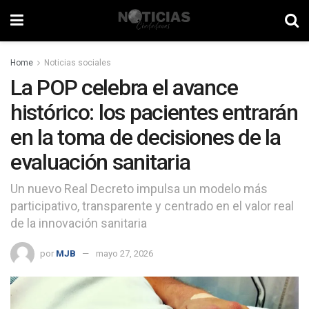
Home
Noticias sociales
La POP celebra el avance
histórico: los pacientes entrarán
en la toma de decisiones de la
evaluación sanitaria
Un nuevo Real Decreto impulsa un modelo más
participativo, transparente y centrado en el valor real
de la innovación sanitaria
por
MJB
mayo 27, 2026