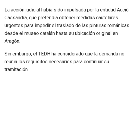
La acción judicial había sido impulsada por la entidad Acció
Cassandra, que pretendía obtener medidas cautelares
urgentes para impedir el traslado de las pinturas románicas
desde el museo catalán hasta su ubicación original en
Aragón.
Sin embargo, el TEDH ha considerado que la demanda no
reunía los requisitos necesarios para continuar su
tramitación.
Un conflicto que lleva años en
los tribunales
El caso de los bienes de Sijena se ha convertido en uno de
los litigios patrimoniales más importantes de las últimas