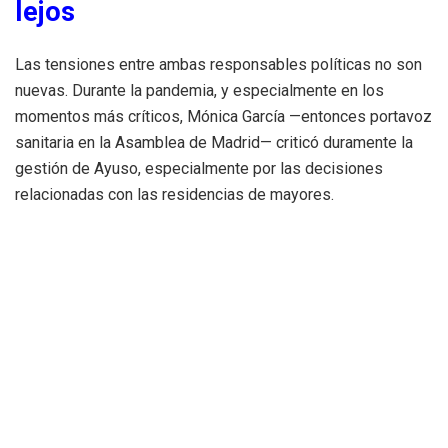
lejos
Las tensiones entre ambas responsables políticas no son
nuevas. Durante la pandemia, y especialmente en los
momentos más críticos, Mónica García —entonces portavoz
sanitaria en la Asamblea de Madrid— criticó duramente la
gestión de Ayuso, especialmente por las decisiones
relacionadas con las residencias de mayores.
Aunque el término “asesina” se usó en contextos
parlamentarios por diversos sectores críticos, Ayuso
sostiene que las acusaciones que ha recibido por parte del
entorno de la ministra han sido reiteradas y
extremadamente graves. “No es cuestión de protocolo, sino
de dignidad personal y política”, expresó tras la cumbre.
Reacciones políticas y sociales