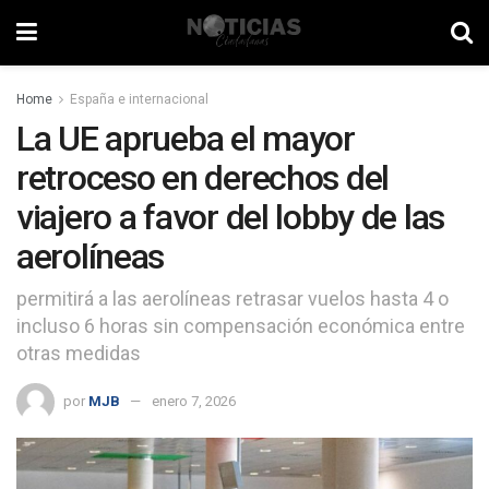
Home
España e internacional
La UE aprueba el mayor
retroceso en derechos del
viajero a favor del lobby de las
aerolíneas
permitirá a las aerolíneas retrasar vuelos hasta 4 o
incluso 6 horas sin compensación económica entre
otras medidas
por
MJB
enero 7, 2026