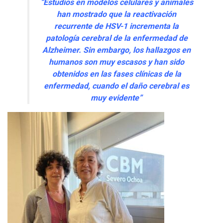
“Estudios en modelos celulares y animales
han mostrado que la reactivación
recurrente de HSV-1 incrementa la
patología cerebral de la enfermedad de
Alzheimer. Sin embargo, los hallazgos en
humanos son muy escasos y han sido
obtenidos en las fases clínicas de la
enfermedad, cuando el daño cerebral es
muy evidente”