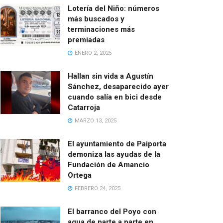
Lotería del Niño: números
más buscados y
terminaciones más
premiadas
ENERO 2, 2025
Hallan sin vida a Agustín
Sánchez, desaparecido ayer
cuando salía en bici desde
Catarroja
MARZO 13, 2025
El ayuntamiento de Paiporta
demoniza las ayudas de la
Fundación de Amancio
Ortega
FEBRERO 24, 2025
El barranco del Poyo con
agua de parte a parte en