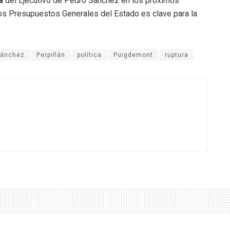
a
del Ejecutivo de Pedro Sánchez en los próximos
os Presupuestos Generales del Estado es clave para la
Sánchez
Perpiñán
política
Puigdemont
ruptura