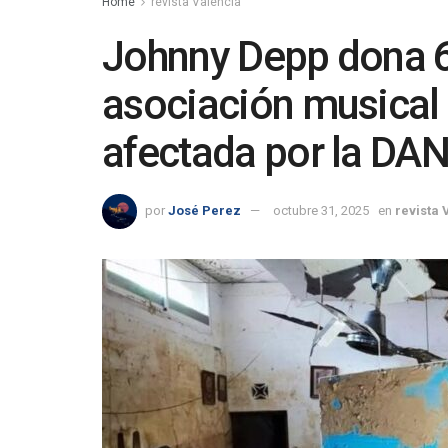
Home
revista Valencia
Johnny Depp dona 6
asociación musica
afectada por la DA
por
José Perez
octubre 31, 2025
en
revista 