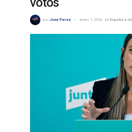
votos
por
José Perez
enero 7, 2026
en
España e in