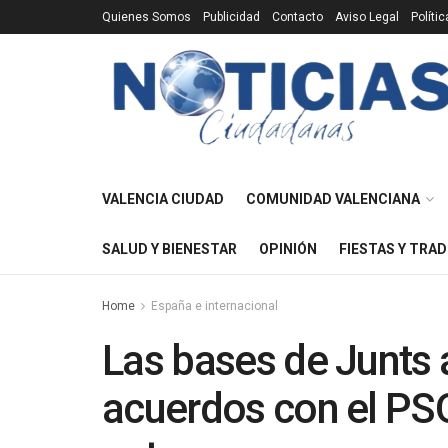
Quienes Somos
Publicidad
Contacto
Aviso Legal
Políti
VALENCIA CIUDAD
COMUNIDAD VALENCIANA
SALUD Y BIENESTAR
OPINIÓN
FIESTAS Y TRAD
Home
España e internacional
Las bases de Junts a
acuerdos con el PSO