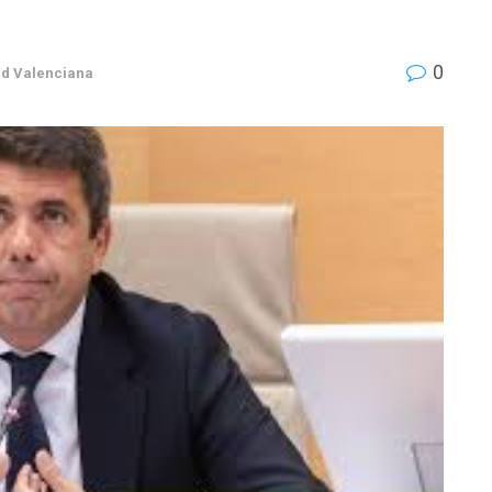
0
d Valenciana