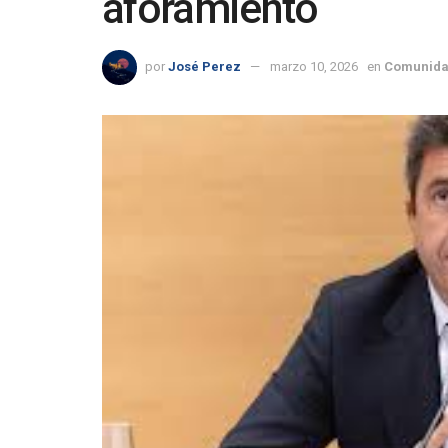
aforamiento
por
José Perez
marzo 10, 2026
en
Comunida