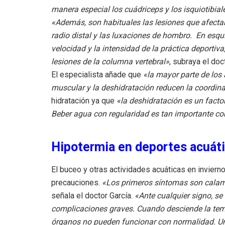
manera especial los cuádriceps y los isquiotibial
«Además, son habituales las lesiones que afectan
radio distal y las luxaciones de hombro. En esq
velocidad y la intensidad de la práctica deporti
lesiones de la columna vertebral»
, subraya el doc
El especialista añade que
«la mayor parte de los 
muscular y la deshidratación reducen la coordin
hidratación ya que
«la deshidratación es un factor
Beber agua con regularidad es tan importante co
Hipotermia en deportes acuát
El buceo y otras actividades acuáticas en invier
precauciones.
«Los primeros síntomas son calamb
señala el doctor García.
«Ante cualquier signo, se
complicaciones graves. Cuando desciende la tempe
órganos no pueden funcionar con normalidad. U