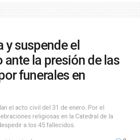
a y suspende el
ante la presión de las
por funerales en
n el acto civil del 31 de enero. Por el
lebraciones religiosas en la Catedral de la
espedir a los 45 fallecidos.