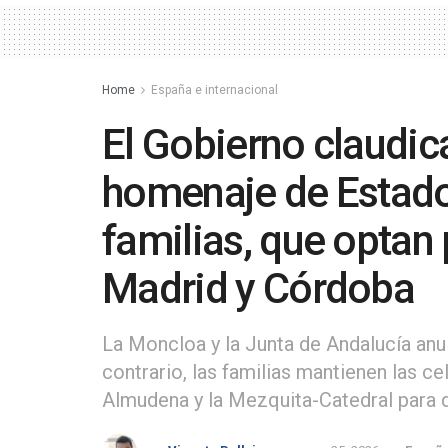
Home
España e internacional
El Gobierno claudic
homenaje de Estado 
familias, que optan 
Madrid y Córdoba
La Moncloa y la Junta de Andalucía anula
contrario, las familias mantienen las ce
Almudena y la Mezquita-Catedral para d