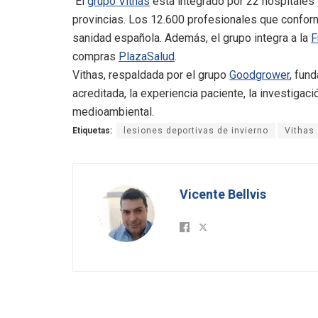
El
grupo Vithas
está integrado por 22 hospitales 
provincias. Los 12.600 profesionales que conform
sanidad española. Además, el grupo integra a la
F
compras
PlazaSalud
.
Vithas, respaldada por el grupo
Goodgrower
, fun
acreditada, la experiencia paciente, la investigac
medioambiental.
Etiquetas:
lesiones deportivas de invierno
Vithas
Vicente Bellvis