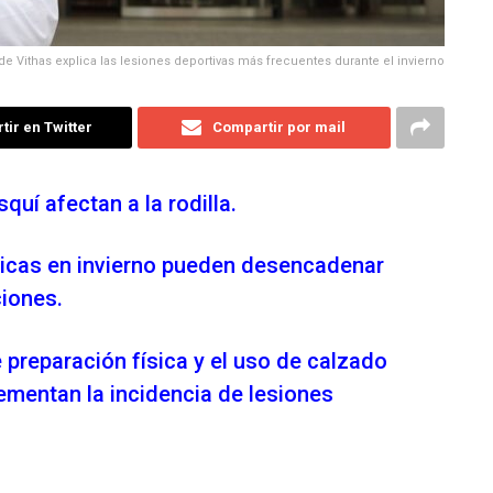
de Vithas explica las lesiones deportivas más frecuentes durante el invierno
ir en Twitter
Compartir por mail
quí afectan a la rodilla.
ticas en invierno pueden desencadenar
ciones.
e preparación física y el uso de calzado
ementan la incidencia de lesiones