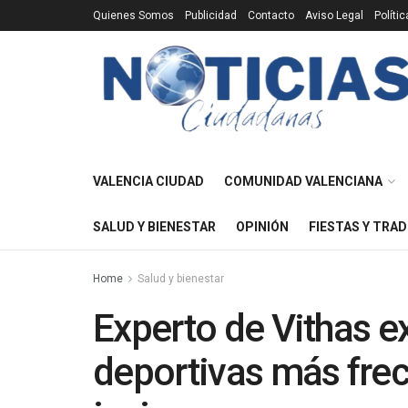
Quienes Somos
Publicidad
Contacto
Aviso Legal
Políti
VALENCIA CIUDAD
COMUNIDAD VALENCIANA
SALUD Y BIENESTAR
OPINIÓN
FIESTAS Y TRAD
Home
Salud y bienestar
Experto de Vithas ex
deportivas más frec