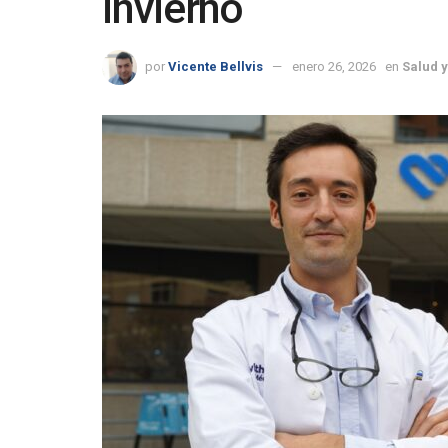
invierno
por
Vicente Bellvis
enero 26, 2026
en
Salud y