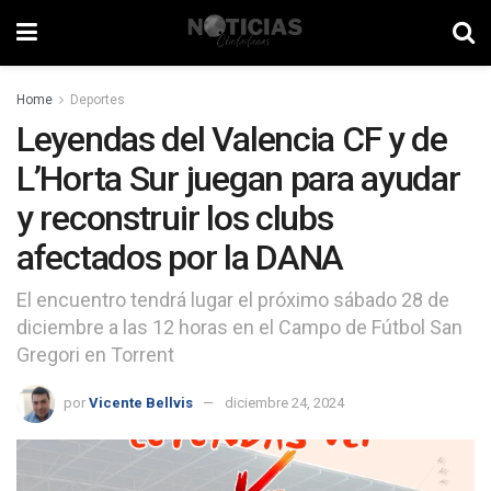
Home
Deportes
Leyendas del Valencia CF y de
L’Horta Sur juegan para ayudar
y reconstruir los clubs
afectados por la DANA
El encuentro tendrá lugar el próximo sábado 28 de
diciembre a las 12 horas en el Campo de Fútbol San
Gregori en Torrent
por
Vicente Bellvis
diciembre 24, 2024