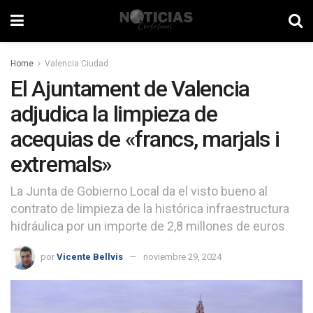
Home
Valencia Ciudad
El Ajuntament de Valencia
adjudica la limpieza de
acequias de «francs, marjals i
extremals»
La Junta de Gobierno Local da el visto bueno al
contrato de limpieza de la histórica infraestructura
hidráulica por un importe de 2,8 millones de euros
por
Vicente Bellvis
noviembre 29, 2024