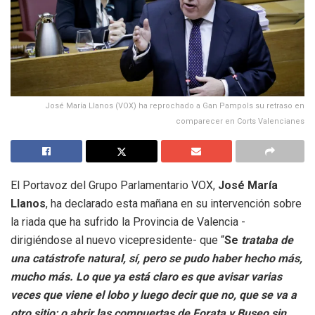
José María Llanos (VOX) ha reprochado a Gan Pampols su retraso en
comparecer en Corts Valencianes
El Portavoz del Grupo Parlamentario VOX,
José María
Llanos
, ha declarado esta mañana en su intervención sobre
la riada que ha sufrido la Provincia de Valencia -
dirigiéndose al nuevo vicepresidente- que “
Se
trataba de
una catástrofe natural, sí, pero se pudo haber hecho más,
mucho más. Lo que ya está claro es que avisar varias
veces que viene el lobo y luego decir que no, que se va a
otro sitio; o abrir las compuertas de Forata y Buseo sin