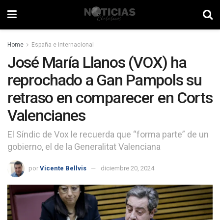
Home
España e internacional
José María Llanos (VOX) ha
reprochado a Gan Pampols su
retraso en comparecer en Corts
Valencianes
El Síndic de Vox le recuerda que “forma parte” de un
gobierno, el de la Generalitat Valenciana
por
Vicente Bellvis
diciembre 20, 2024