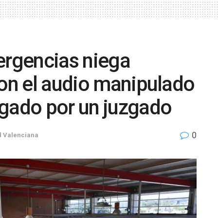
ergencias niega
con el audio manipulado
igado por un juzgado
0
 Valenciana