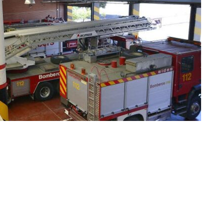
ir en Twitter
Compartir por mail
a Generalitat durante la dana del 29 de octubre de 2024,
en el Congreso cualquier vinculación con la filtración del
endo investigada por un juzgado de Llíria. Durante su