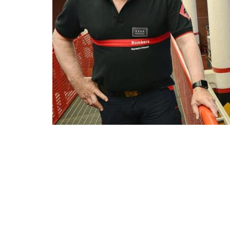
Compartir en Facebook
Compart
El que fuera director general de Emergencias de l
Alberto Martín Moratilla, ha rechazado este lunes 
audio recortado de la AEMET cuya difusión está si