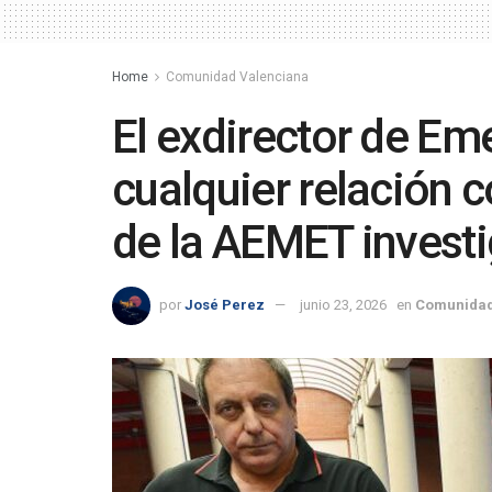
Home
Comunidad Valenciana
El exdirector de Em
cualquier relación 
de la AEMET invest
por
José Perez
junio 23, 2026
en
Comunidad