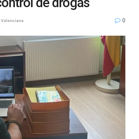
control de drogas
0
 Valenciana