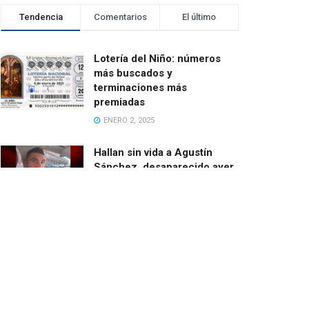
Tendencia
Comentarios
El último
Lotería del Niño: números
más buscados y
terminaciones más
premiadas
ENERO 2, 2025
Hallan sin vida a Agustín
Sánchez, desaparecido ayer
cuando salía en bici desde
Catarroja
MARZO 13, 2025
El ayuntamiento de Paiporta
demoniza las ayudas de la
Fundación de Amancio
Ortega
FEBRERO 24, 2025