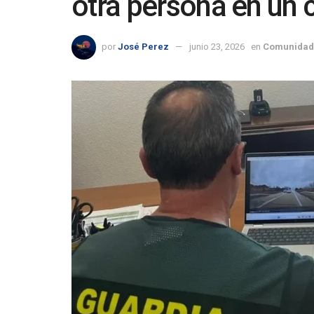
otra persona en un 
por
José Perez
junio 23, 2026
en
Comunidad