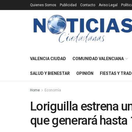
Quienes Somos
Publicidad
Contacto
Aviso Legal
Políti
VALENCIA CIUDAD
COMUNIDAD VALENCIANA
SALUD Y BIENESTAR
OPINIÓN
FIESTAS Y TRAD
Home
Economía
Loriguilla estrena u
que generará hasta