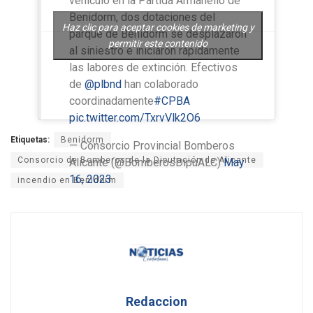
vehículo en la Partida Armanello de
Benidorm, dos dotaciones del
Haz clic para aceptar cookies de marketing y
parque de Benidorm se desplazaron
permitir este contenido
al siniestro e iniciaron rápidamente
las labores de extinción. Efectivos
de
@plbnd
han colaborado
coordinadamente
#CPBA
pic.twitter.com/TxrvVlk2O6
Etiquetas:
Benidorm
— Consorcio Provincial Bomberos
Consorcio de Bomberos de la Diputación de Alicante
Alicante (@BomberosDipuALC)
May
16, 2023
incendio en Benidorm
Redaccion