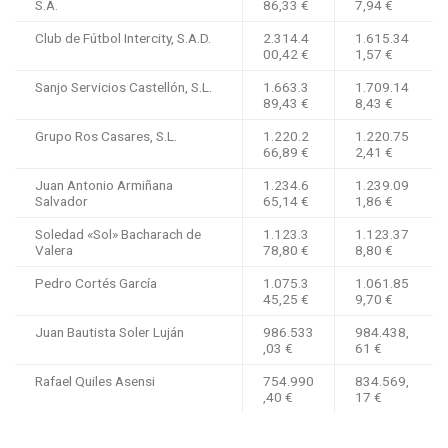
S.A.
86,33 €
7,94 €
Club de Fútbol Intercity, S.A.D.
2.314.4
1.615.34
00,42 €
1,57 €
Sanjo Servicios Castellón, S.L.
1.663.3
1.709.14
89,43 €
8,43 €
Grupo Ros Casares, S.L.
1.220.2
1.220.75
66,89 €
2,41 €
Juan Antonio Armiñana
1.234.6
1.239.09
Salvador
65,14 €
1,86 €
Soledad «Sol» Bacharach de
1.123.3
1.123.37
Valera
78,80 €
8,80 €
Pedro Cortés García
1.075.3
1.061.85
45,25 €
9,70 €
Juan Bautista Soler Luján
986.533
984.438,
,03 €
61 €
Rafael Quiles Asensi
754.990
834.569,
,40 €
17 €