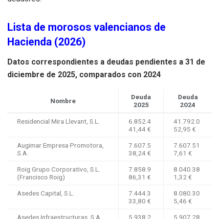
Lista de morosos valencianos de
Hacienda (2026)
Datos correspondientes a deudas pendientes a 31 de
diciembre de 2025, comparados con 2024
Deuda
Deuda
Nombre
2025
2024
Residencial Mira Llevant, S.L.
6.852.4
41.792.0
41,44 €
52,95 €
Augimar Empresa Promotora,
7.607.5
7.607.51
S.A.
38,24 €
7,61 €
Roig Grupo Corporativo, S.L.
7.858.9
8.040.38
(Francisco Roig)
86,31 €
1,32 €
Asedes Capital, S.L.
7.444.3
8.080.30
33,80 €
5,46 €
Asedes Infraestructuras, S.A.
5.938.2
5.907.28