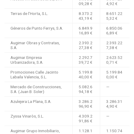
09,28 €
4,92 €
Terras de l’Horta, S.L.
8.373.2
8.651.22
43,19 €
5,32 €
Géneros de Punto Ferrys, S.A.
6.849.9
6.850.06
16,89 €
6,89 €
Augimar Obras y Contratas,
2.393.2
2.393.22
S.A.
27,38 €
7,38 €
Augimar Empresa
2.292.7
2.623.52
Urbanizadora, S.A.
39,72 €
0,71 €
Promociones Calle Jacinto
5.199.8
5.199.84
Labaila Valencia, S.L.
40,00 €
0,00 €
Mercado de Construcciones,
5.082.6
—
S.A. (Juan B. Soler)
94,18 €
Azulejera La Plana, S.A.
3.286.2
3.286.31
96,90 €
4,90 €
Zyssa Vinaròs, S.L.
4.309.2
—
91,86 €
Augimar Grupo Inmobiliario,
1.128.1
1.150.74