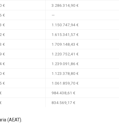
0 €
3.286.314,90 €
6 €
—
3 €
1.150.747,94 €
2 €
1.615.341,57 €
3 €
1.709.148,43 €
9 €
1.220.752,41 €
4 €
1.239.091,86 €
0 €
1.123.378,80 €
5 €
1.061.859,70 €
€
984.438,61 €
€
834.569,17 €
ria (AEAT).