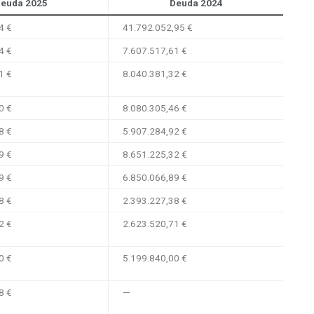
euda 2025
Deuda 2024
4 €
41.792.052,95 €
4 €
7.607.517,61 €
1 €
8.040.381,32 €
0 €
8.080.305,46 €
8 €
5.907.284,92 €
9 €
8.651.225,32 €
9 €
6.850.066,89 €
8 €
2.393.227,38 €
2 €
2.623.520,71 €
0 €
5.199.840,00 €
8 €
—