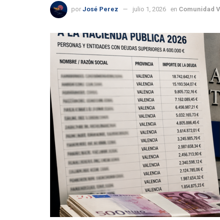
por
José Perez
julio 1, 2026
en
Comunidad V