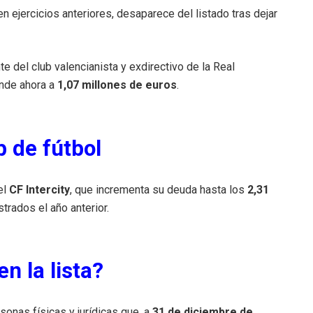
en ejercicios anteriores, desaparece del listado tras dejar
te del club valencianista y exdirectivo de la Real
ende ahora a
1,07 millones de euros
.
 de fútbol
el
CF Intercity
, que incrementa su deuda hasta los
2,31
strados el año anterior.
n la lista?
rsonas físicas y jurídicas que, a
31 de diciembre de