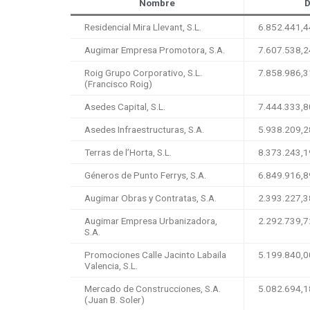
Nombre
D
Residencial Mira Llevant, S.L.
6.852.441,4
Augimar Empresa Promotora, S.A.
7.607.538,2
Roig Grupo Corporativo, S.L.
7.858.986,3
(Francisco Roig)
Asedes Capital, S.L.
7.444.333,8
Asedes Infraestructuras, S.A.
5.938.209,2
Terras de l’Horta, S.L.
8.373.243,1
Géneros de Punto Ferrys, S.A.
6.849.916,8
Augimar Obras y Contratas, S.A.
2.393.227,3
Augimar Empresa Urbanizadora,
2.292.739,7
S.A.
Promociones Calle Jacinto Labaila
5.199.840,0
Valencia, S.L.
Mercado de Construcciones, S.A.
5.082.694,1
(Juan B. Soler)