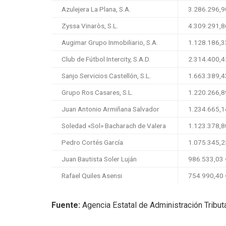
Azulejera La Plana, S.A.
3.286.296,9
Zyssa Vinaròs, S.L.
4.309.291,8
Augimar Grupo Inmobiliario, S.A.
1.128.186,3
Club de Fútbol Intercity, S.A.D.
2.314.400,4
Sanjo Servicios Castellón, S.L.
1.663.389,4
Grupo Ros Casares, S.L.
1.220.266,8
Juan Antonio Armiñana Salvador
1.234.665,1
Soledad «Sol» Bacharach de Valera
1.123.378,8
Pedro Cortés García
1.075.345,2
Juan Bautista Soler Luján
986.533,03 
Rafael Quiles Asensi
754.990,40 
Fuente:
Agencia Estatal de Administración Tributa