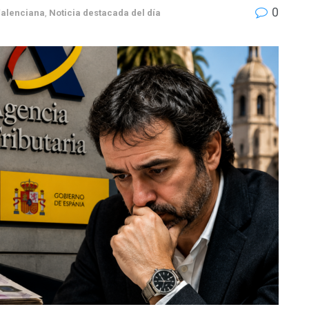
0
alenciana
,
Noticia destacada del día