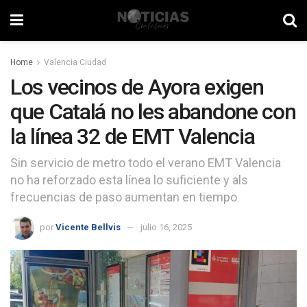
Home
Valencia Ciudad
Los vecinos de Ayora exigen
que Catalá no les abandone con
la línea 32 de EMT Valencia
Sin servicio de metro todo el verano EMT Valencia
no ha reforzado esta línea lo suficiente y als
frecuencias de paso aumentan en tiempo
por
Vicente Bellvis
julio 16, 2025