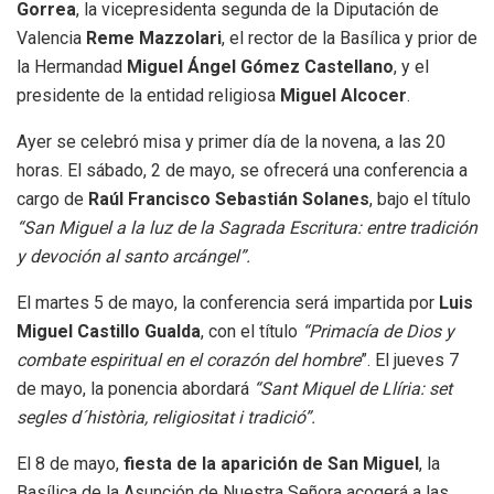
Gorrea
, la vicepresidenta segunda de la Diputación de
Valencia
Reme Mazzolari
, el rector de la Basílica y prior de
la Hermandad
Miguel Ángel Gómez Castellano
, y el
presidente de la entidad religiosa
Miguel Alcocer
.
Ayer se celebró misa y primer día de la novena, a las 20
horas. El sábado, 2 de mayo, se ofrecerá una conferencia a
cargo de
Raúl Francisco Sebastián Solanes
, bajo el título
“San Miguel a la luz de la Sagrada Escritura: entre tradición
y devoción al santo arcángel”.
El martes 5 de mayo, la conferencia será impartida por
Luis
Miguel Castillo Gualda
, con el título
“Primacía de Dios y
combate espiritual en el corazón del hombre
”. El jueves 7
de mayo, la ponencia abordará
“Sant Miquel de Llíria: set
segles d´història, religiositat i tradició”.
El 8 de mayo,
fiesta de la aparición de San Miguel
, la
Basílica de la Asunción de Nuestra Señora acogerá a las