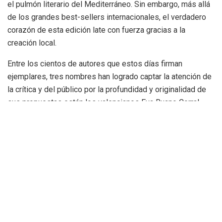
el pulmón literario del Mediterráneo. Sin embargo, más allá
de los grandes best-sellers internacionales, el verdadero
corazón de esta edición late con fuerza gracias a la
creación local.
Entre los cientos de autores que estos días firman
ejemplares, tres nombres han logrado captar la atención de
la crítica y del público por la profundidad y originalidad de
sus propuestas están los valencianos Eva Ruano Corral,
Gregorio Muelas y Francisco José Arnau Vives.
Eva Ruano Corral: La historia de los
ángeles músicos de ‘Arcís 1469’
Si hay una obra que ha sabido capturar la esencia histórica
de nuestra ciudad en esta feria, esa es, sin duda, «Arcís
1469», de la
Editorial Samaruc
. Su autora, Eva Ruano Corral,
con su novela histórica, ha conseguido que el lector