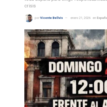
crisis
por
Vicente Bellvis
enero 21, 2026
en
España