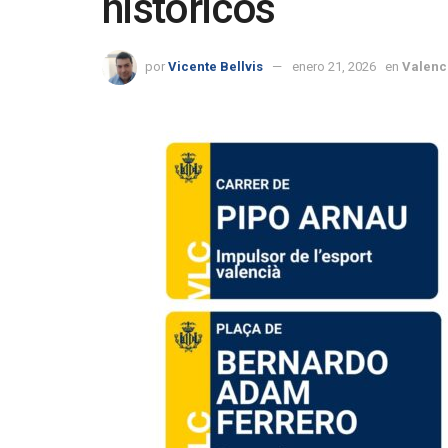
históricos
por
Vicente Bellvis
enero 21, 2026
en
Valenc