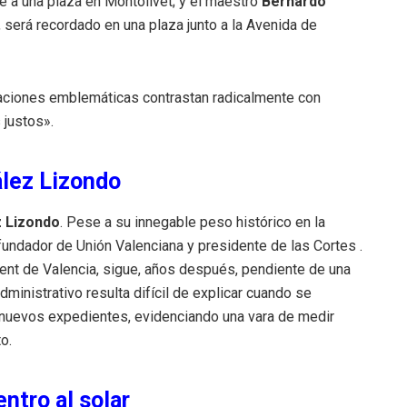
re a una plaza en Montolivet; y el maestro
Bernardo
 será recordado en una plaza junto a la Avenida de
caciones emblemáticas contrastan radicalmente con
 justos».
ález Lizondo
z Lizondo
. Pese a su innegable peso histórico en la
a fundador de Unión Valenciana y presidente de las Cortes .
ment de Valencia, sigue, años después, pendiente de una
dministrativo resulta difícil de explicar cuando se
s nuevos expedientes, evidenciando una vara de medir
o.
entro al solar