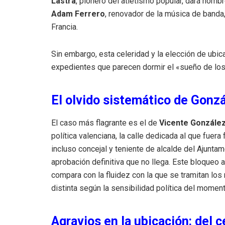
Lastra
, pionero del atletismo popular, dará nomb
Adam Ferrero
, renovador de la música de banda,
Francia.
Sin embargo, esta celeridad y la elección de ubi
expedientes que parecen dormir el «sueño de los
El olvido sistemático de Gonz
El caso más flagrante es el de
Vicente Gonzále
política valenciana, la calle dedicada al que fuer
incluso concejal y teniente de alcalde del Ajunta
aprobación definitiva que no llega. Este bloqueo a
compara con la fluidez con la que se tramitan lo
distinta según la sensibilidad política del moment
Agravios en la ubicación: del c