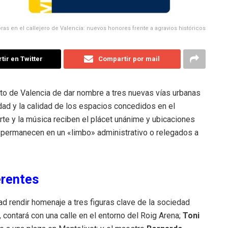
as en el callejero de Valencia: nuevos honores frente a agravios históricos
ir en Twitter
Compartir por mail
to de Valencia de dar nombre a tres nuevas vías urbanas
idad y la calidad de los espacios concedidos en el
orte y la música reciben el plácet unánime y ubicaciones
d permanecen en un «limbo» administrativo o relegados a
erentes
d rendir homenaje a tres figuras clave de la sociedad
, contará con una calle en el entorno del Roig Arena;
Toni