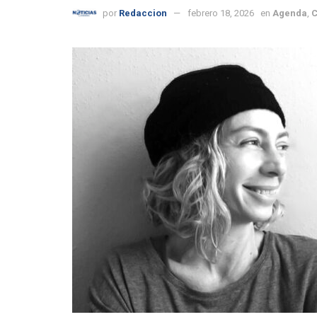
por
Redaccion
febrero 18, 2026
en
Agenda
,
C