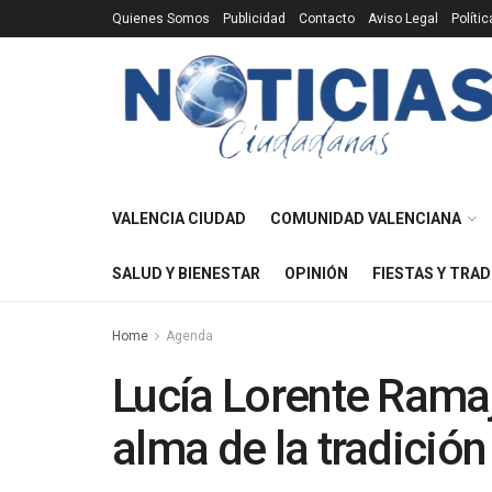
Quienes Somos
Publicidad
Contacto
Aviso Legal
Políti
VALENCIA CIUDAD
COMUNIDAD VALENCIANA
SALUD Y BIENESTAR
OPINIÓN
FIESTAS Y TRAD
Home
Agenda
Lucía Lorente Ramaj
alma de la tradició