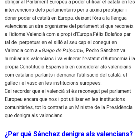
obligar al Parlament Europeu a poder utilisar el català en les
intervencions dels parlamentaris per a aixina prestigiar i
donar poder al català en Europa, deixant fòra a la llengua
valenciana un atre organisme del parlament sí que reconeix
a l’idioma Valencià com a propi d’Europa.Félix Bolaños
par
tal de
perpetuar en el silló al seu cap el conegut en
Valencia com a «
Galgo de Paiporta
«, Pedro Sánchez va
humiliar als valencians i va vulnerar l’estatut d’Autonomía i la
pròpia Constitució Espanyola en considerar als valencians
com catalano-parlants i demanar l’utilisació del català, el
gallec i el vasc en les institucions europees.
Cal recordar que el valencià sí és reconegut pel parlament
Europeu encara que nos i pot utilisar en les institucions
comunitàries, tot lo contrari a un Ministre de la Presidència
que denigra als valencians
¿Per qué Sánchez denigra als valencians?