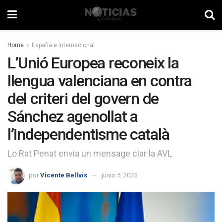
Home
España e internacional
L’Unió Europea reconeix la
llengua valenciana en contra
del criteri del govern de
Sánchez agenollat a
l’independentisme català
Lo Rat Penat envia un mensage clar la AVL
por
Vicente Bellvis
junio 5, 2025