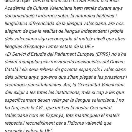
declarat que
“Des d’entitats com Lo Rat Penat o la Real
Acadèmia de Cultura Valenciana hem remés durant anys
documentació i informes sobre la naturalea històrica i
llingüística diferenciada de la llengua valenciana, ara nos
alegrem de que la realitat de llengua independent i pròpia
dels valencians siga reconeguda al mateix nivell que atres
llengües d’Espanya i atres estats de la UE.»
«El Servici d’Estudis del Parlament Europeu (EPRS) no s’ha
deixat manipular pels moviments anexionistes del Govern
Català i els seus rehens de governs espanyols i valencians
dels ultims anys, governs que s’han plegat a les pressions i
chantages pancatalanistes. Ara, la Generalitat Valenciana
deu exigir a les totes les institucions, més si cap a les que
específicament deuen velar per la llengua valenciana, i no
ho fan, com la AVL, que tant en la nostra Comunitat
Valenciana com en Espanya, tots mantinguen el mateix
respecte i reconeiximent per a l’idioma valencià que
reconeix i valora la UE”.