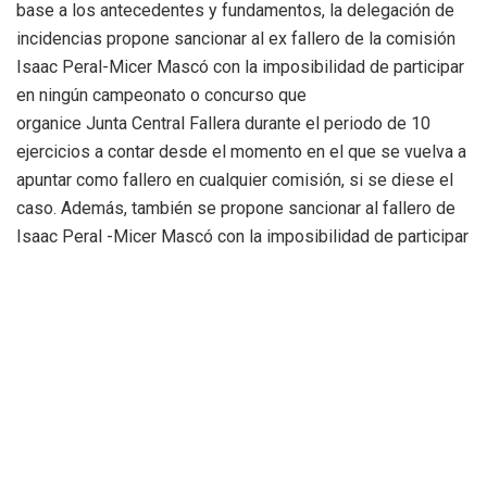
base a los antecedentes y fundamentos, la delegación de
incidencias propone sancionar al ex fallero de la comisión
Isaac Peral-Micer Mascó con la imposibilidad de participar
en ningún campeonato o concurso que
organice Junta Central Fallera durante el periodo de 10
ejercicios a contar desde el momento en el que se vuelva a
apuntar como fallero en cualquier comisión, si se diese el
caso. Además, también se propone sancionar al fallero de
Isaac Peral -Micer Mascó con la imposibilidad de participar
en ningún campeonato o concurso que
organice Junta Central Fallera durante el periodo de 5 años.
En cuanto al fallero de Dr. Gil y Morte – Dr. Vila Barberá
recibirá una advertencia por el comportamiento durante el
partido, advirtiéndole cuál en caso de reincidencia, dará
lugar a la apertura de expediente disciplinario.
El otro expediente abierto por una incidencia en fútbol 7 es