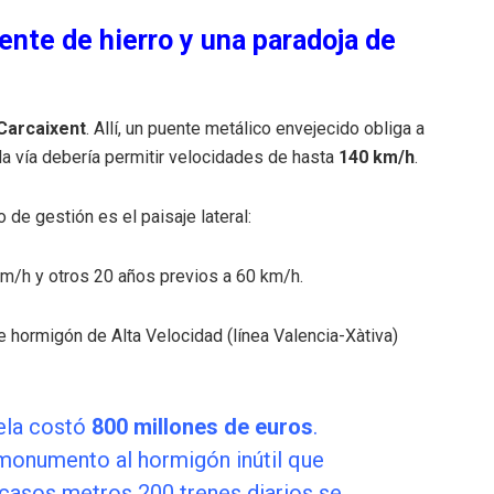
uente de hierro y una paradoja de
 Carcaixent
. Allí, un puente metálico envejecido obliga a
la vía debería permitir velocidades de hasta
140 km/h
.
 de gestión es el paisaje lateral:
km/h y otros 20 años previos a 60 km/h.
e hormigón de Alta Velocidad (línea Valencia-Xàtiva)
lela costó
800 millones de euros
.
monumento al hormigón inútil que
casos metros 200 trenes diarios se