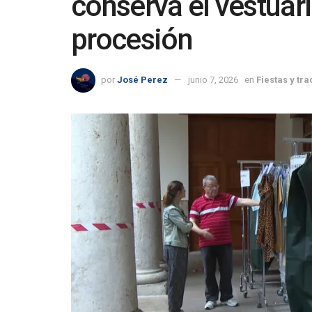
conserva el vestuari
procesión
por
José Perez
junio 7, 2026
en
Fiestas y tr