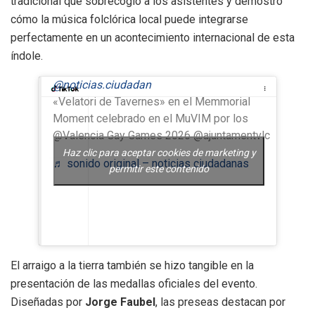
tradicional que sobrecogió a los asistentes y demostró
cómo la música folclórica local puede integrarse
perfectamente en un acontecimiento internacional de esta
índole.
@noticias.ciudadan
«Velatori de Tavernes» en el Memmorial
Moment celebrado en el MuVIM por los
@Valencia Gay Games 2026 @ajuntamentvlc
Haz clic para aceptar cookies de marketing y
♬ sonido original – noticias ciudadanas
permitir este contenido
El arraigo a la tierra también se hizo tangible en la
presentación de las medallas oficiales del evento.
Diseñadas por
Jorge Faubel
, las preseas destacan por