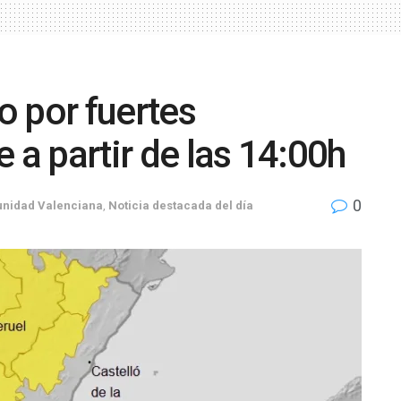
lo por fuertes
 a partir de las 14:00h
0
nidad Valenciana
,
Noticia destacada del día