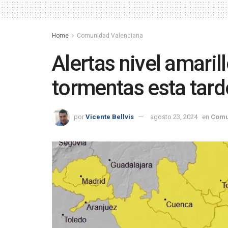
Home
Comunidad Valenciana
Alertas nivel amaril
tormentas esta tarde
por
Vicente Bellvis
agosto 23, 2024
en
Comu