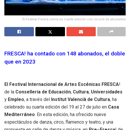
El Festival Fresca cierra su cuarta edición con record de abonados
FRESCA! ha contado con 148 abonados, el doble
que en 2023
El Festival Internacional de Artes Escénicas FRESCA
!
de la
Conselleria de Educación
,
Cultura
,
Universidades
y
Empleo
, a través del
Institut Valencià de Cultura
, ha
celebrado su cuarta edición del 19 al 27 de julio en
Casa
Mediterráneo
. En esta edición, ha ofrecido nueve
espectáculos de danza, circo, flamenco y teatro; y una
propuesta en calle de danza y música, en
Pre
–
Fresca
! de