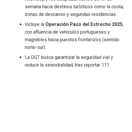
semana hacia destinos turísticos como la costa,
zonas de descanso y segundas residencias.
Incluye la
Operación Paso del Estrecho 2025
,
con afluencia de vehículos portugueses y
magrebíes hacia puestos fronterizos (sentido
norte-sur).
La DGT busca garantizar la seguridad vial y
reducir la siniestralidad, tras reportar 111
fallecidos en julio de 2025 (36 motoristas),
destacando la importancia de respetar las
normas.
Tramos conflictivos y horarios
:
Jueves 31 de julio (tarde)
: Intenso tráfico de
salida desde grandes núcleos urbanos hacia
zonas turísticas, especialmente en carreteras