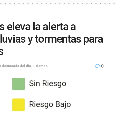
eleva la alerta a
lluvias y tormentas para
s
0
a destacada del día
,
El tiempo