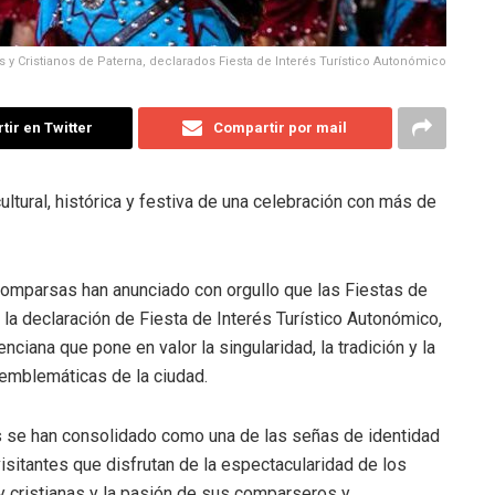
 y Cristianos de Paterna, declarados Fiesta de Interés Turístico Autonómico
ir en Twitter
Compartir por mail
ultural, histórica y festiva de una celebración con más de
comparsas han anunciado con orgullo que las Fiestas de
la declaración de Fiesta de Interés Turístico Autonómico,
nciana que pone en valor la singularidad, la tradición y la
 emblemáticas de la ciudad.
as se han consolidado como una de las señas de identidad
isitantes que disfrutan de la espectacularidad de los
 cristianas y la pasión de sus comparseros y