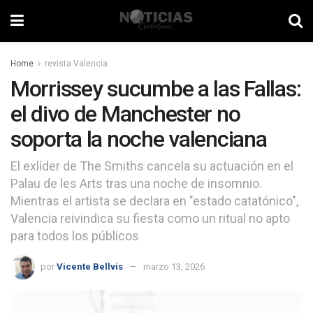
Home
revista Valencia
Morrissey sucumbe a las Fallas:
el divo de Manchester no
soporta la noche valenciana
El exlíder de The Smiths cancela su actuación en el
Palau de les Arts tras una noche de insomnio.
Mientras el artista se declara en "estado catatónico",
Valencia reivindica su fiesta como un ritual no apto
para todos los públicos
por
Vicente Bellvis
marzo 13, 2026