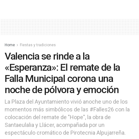
Home
Fiestas y tradiciones
Valencia se rinde a la
«Esperanza»: El remate de la
Falla Municipal corona una
noche de pólvora y emoción
La Plaza del Ayuntamiento vivió anoche uno de los
momentos más simbólicos de las #Falles26 con la
colocación del remate de "Hope", la obra de
Santaeulalia y Llácer, acompañada por un
espectáculo cromático de Pirotecnia Alpujarreña.