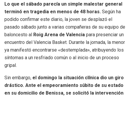
Lo que el sábado parecía un simple malestar general
terminó en tragedia en menos de 48 horas.
Según ha
podido confirmar este diario, la joven se desplazó el
pasado sábado junto a varias compañeras de su equipo de
baloncesto al
Roig Arena de Valencia
para presenciar un
encuentro del Valencia Basket. Durante la jornada, la menor
ya manifestó encontrarse «destemplada», atribuyendo los
síntomas a un resfriado común o al inicio de un proceso
gripal.
Sin embargo,
el domingo la situación clínica dio un giro
drástico. Ante el empeoramiento súbito de su estado
en su domicilio de Benissa, se solicitó la intervención
de los servicios de emergencia. Una ambulancia del
Soporte Vital Básico (SVB) de Calp la trasladó de
urgencia al Hospital de Dénia
, donde fue estabilizada e
ingresada directamente en la UCI. Pese a los esfuerzos del
equipo médico por frenar la infección, la joven fallecía