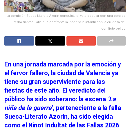
La comisión Sueca-Literato Azorín conquista el voto popular con una obra de
Pedro Santaeulalia que confronta la inocencia infantil con la crudeza del
conflicto bélico
En una jornada marcada por la emoción y
el fervor fallero, la ciudad de Valencia ya
tiene su gran superviviente para las
fiestas de este año. El veredicto del
público ha sido soberano: la escena
‘La
niña de la guerra
‘, perteneciente a la
falla
Sueca-Literato Azorín
, ha sido elegida
como el
Ninot Indultat de las Fallas 2026