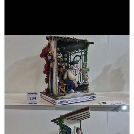
El anuncio se realizó en un acto presidido por la
fallera
mayor infantil de València, Marta Mercader
,
acompañada por su corte de honor y por el presidente de la
Junta Central Fallera
,
Santiago Ballester
.