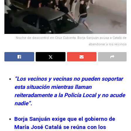
Noche de descontrol en Cruz Cubierta. Borja Sanjuán acusa a Catalá de
abandonar a los vecinos
“Los vecinos y vecinas no pueden soportar
esta situación mientras llaman
reiteradamente a la Policía Local y no acude
nadie”.
Borja Sanjuán exige que el gobierno de
María José Catalá se reúna con los