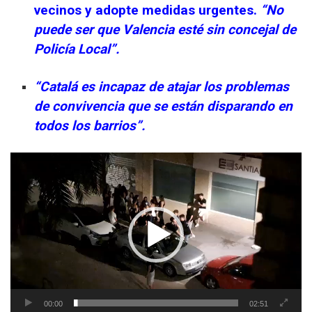
vecinos y adopte medidas urgentes.
“No
puede ser que Valencia esté sin concejal de
Policía Local”.
“Catalá es incapaz de atajar los problemas
de convivencia que se están disparando en
todos los barrios”.
Reproductor
de
vídeo
00:00
02:51