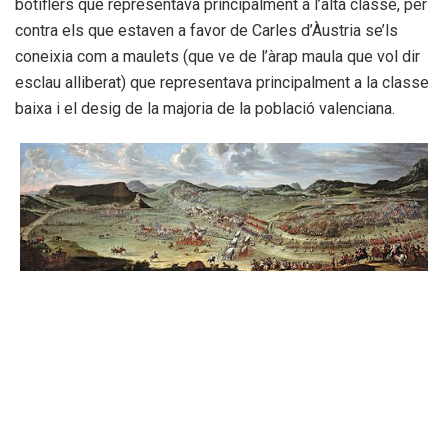
botiflers que representava principalment a l’alta classe, per
contra els que estaven a favor de Carles d’Àustria se’ls
coneixia com a maulets (que ve de l’àrap maula que vol dir
esclau alliberat) que representava principalment a la classe
baixa i el desig de la majoria de la població valenciana.
Esta Batalla que va guanyar Felip V de Borbón va supondre
no sols la promulgació del Decret de Nova Planta que
abolia els Furs de la Ciutat i Regne de Valéncia (costums
populars elevades a llei), si no que va aplivcar-se el Fuero