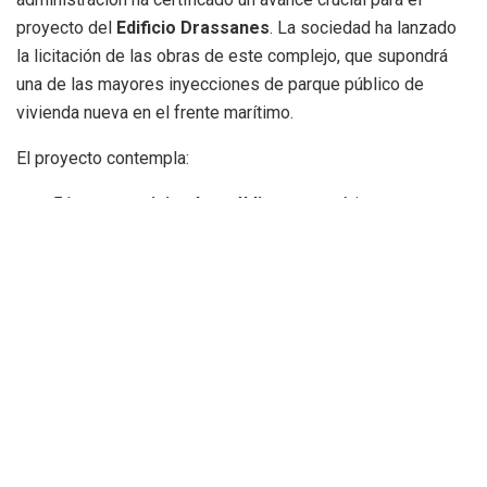
proyecto del
Edificio Drassanes
. La sociedad ha lanzado
la licitación de las obras de este complejo, que supondrá
una de las mayores inyecciones de parque público de
vivienda nueva en el frente marítimo.
El proyecto contempla:
51 nuevas viviendas públicas
energéticamente
eficientes y dotadas de servicios modernos.
Una nueva plaza pública
de uso peatonal, concebida
como un espacio de encuentro vecinal y de
regeneración urbana.
Esta nueva zona verde y peatonal reconfigurará el entorno
urbano al abrirse camino entre las calles de las Drassanes,
de Vicent Guillot «Tio Bola» y de Eugenia Viñes, eliminando
barreras arquitectónicas y mejorando la conexión interna del