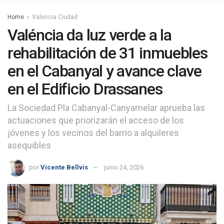
Home
Valencia Ciudad
Valéncia da luz verde a la
rehabilitación de 31 inmuebles
en el Cabanyal y avance clave
en el Edificio Drassanes
La Sociedad Pla Cabanyal-Canyamelar aprueba las
actuaciones que priorizarán el acceso de los
jóvenes y los vecinos del barrio a alquileres
asequibles
por
Vicente Bellvis
junio 24, 2026