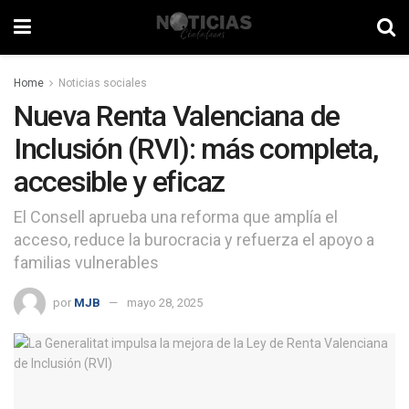
Home
Noticias sociales
Nueva Renta Valenciana de
Inclusión (RVI): más completa,
accesible y eficaz
El Consell aprueba una reforma que amplía el
acceso, reduce la burocracia y refuerza el apoyo a
familias vulnerables
por
MJB
mayo 28, 2025