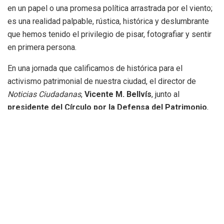
en un papel o una promesa política arrastrada por el viento;
es una realidad palpable, rústica, histórica y deslumbrante
que hemos tenido el privilegio de pisar, fotografiar y sentir
en primera persona.
En una jornada que calificamos de histórica para el
activismo patrimonial de nuestra ciudad, el director de
Noticias Ciudadanas
,
Vicente M. Bellvís
, junto al
presidente del Círculo por la Defensa del Patrimonio
,
han cruzado el majestuoso umbral de la Alquería dels
Moros. El propósito de este encuentro no era otro que
constatar la efectividad de la reapertura, evaluar el estado
de conservación de las dependencias interiores tras el
largo periodo de clausura y, fundamentalmente, elaborar un
documento gráfico e informativo de primer nivel que sirva
de acicate, invitación y guía para que miles de valencianos
se acerquen a Benicalap a descubrir este tesoro rescatado