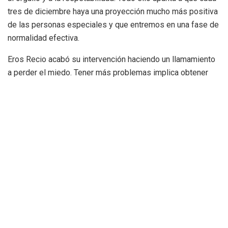
tres de diciembre haya una proyección mucho más positiva
de las personas especiales y que entremos en una fase de
normalidad efectiva.
Eros Recio acabó su intervención haciendo un llamamiento
a perder el miedo. Tener más problemas implica obtener
mayores recursos personajes para superar esos
problemas. Eso es la Superidad y lo que destaca la nueva
palabra en las personas «superes», potenciar la capacidad
de superación para vivir de manera digna y plenamente
humana
Etiquetas:
Eros Recio
superidad