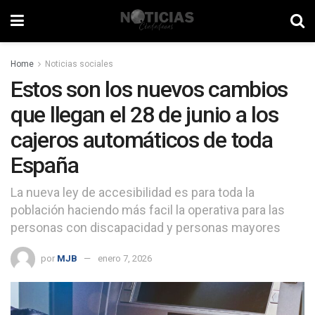
Home
Noticias sociales
Estos son los nuevos cambios
que llegan el 28 de junio a los
cajeros automáticos de toda
España
La nueva ley de accesibilidad es para toda la
población haciendo más facil la operativa para las
personas con discapacidad y personas mayores
por
MJB
enero 7, 2026