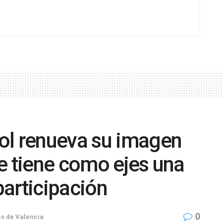
ol renueva su imagen
e tiene como ejes una
articipación
0
s de Valencia