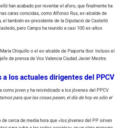
ló han acabado por reventar el aforo, que finalmente ha
has caras conicidas, como Alfonso Rus, ex-alcalde de
a, el también ex-presidente de la Diputació de Castelló
 Castedo, pero Camps ha reunido a casi 100 ex-altos
ría Chiquillo o el ex-alcalde de Paiporta Ibor. Incluso el
-jefe de prensa de Vox Valencia Ciudad Javier Mestre.
 a los actuales dirigentes del PPCV
a como joven y ha reivindicado a los jóvenes del PPCV.
tamos para que las cosas pasen, el día de hoy es sólo el
 de cerca de media hora que «los jóvenes del PP sirven
fotos para subir a las redes sociales» en un claro mensaje