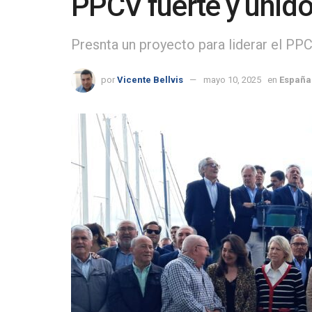
PPCV fuerte y unid
Presnta un proyecto para liderar el PP
por
Vicente Bellvis
mayo 10, 2025
en
España 