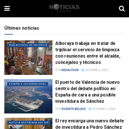
Últimas noticias
Alboraya trabaja en tratar de
POBLACIONES DE VALENCIA
triplicar el servicio de limpieza
con reuniones entre el alcalde,
concejales y técnicos
POR
REDACCION
OCTUBRE 3, 2023
El puerto de Valencia de nuevo
ESPAÑA E INTERNACIONAL
centro del debate político en
España de cara a una posible
investidura de Sánchez
POR
VICENTE BELLVIS
OCTUBRE 3, 2023
El rey encarga una nuevo debate
NOTICIA DESTACADA DEL DÍA
de investidura a Pedro Sánchez