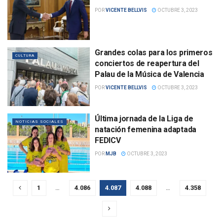
POR
VICENTE BELLVIS
OCTUBRE 3, 2023
Grandes colas para los primeros
CULTURA
conciertos de reapertura del
Palau de la Música de Valencia
POR
VICENTE BELLVIS
OCTUBRE 3, 2023
Última jornada de la Liga de
NOTICIAS SOCIALES
natación femenina adaptada
FEDICV
POR
MJB
OCTUBRE 3, 2023
1
…
4.086
4.087
4.088
…
4.358