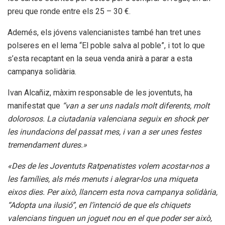
preu que ronde entre els 25 – 30 €.
Ademés, els jóvens valencianistes també han tret unes
polseres en el lema “El poble salva al poble”, i tot lo que
s’esta recaptant en la seua venda anirà a parar a esta
campanya solidària.
Ivan Alcañiz, màxim responsable de les joventuts, ha
manifestat que
“van a ser uns nadals molt diferents, molt
dolorosos. La ciutadania valenciana seguix en shock per
les inundacions del passat mes, i van a ser unes festes
tremendament dures.»
«Des de les Joventuts Ratpenatistes volem acostar-nos a
les famílies, als més menuts i alegrar-los una miqueta
eixos dies. Per això, llancem esta nova campanya solidària,
“Adopta una ilusió”, en l’intenció de que els chiquets
valencians tinguen un joguet nou en el que poder ser això,