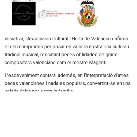
iniciativa, l’Associació Cultural l’Horta de Valéncia reafirma
el seu compromís per posar en valor la nostra rica cultura i
tradició musical, rescatant peces oblidades de grans
compositors valencians com el mestre Magenti.
L’esdeveniment contarà, ademés, en l’interpretació d’atres
peces valencianes i nadales populars, convertint-se en una
velada única per a tota la família.
«Agraïm a la Parroquia de «Santiago Apóstol Mayor» per
acollir este concert solidari, que des de l’Associació Cultural
l’horta de Valéncia i Magenti Brass trio Ensemble , vos
animem a acompanyar-nos en esta celebració que uneix
música, solidaritat i amor per la nostra terra».