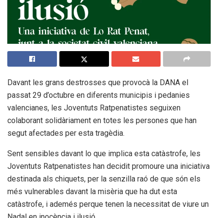
Davant les grans destrosses que provocà la DANA el
passat 29 d’octubre en diferents municipis i pedanies
valencianes, les Joventuts Ratpenatistes seguixen
colaborant solidàriament en totes les persones que han
segut afectades per esta tragèdia.
Sent sensibles davant lo que implica esta catàstrofe, les
Joventuts Ratpenatistes han decidit promoure una iniciativa
destinada als chiquets, per la senzilla raó de que són els
més vulnerables davant la misèria que ha dut esta
catàstrofe, i ademés perque tenen la necessitat de viure un
Nadal en inocència i ilusió.