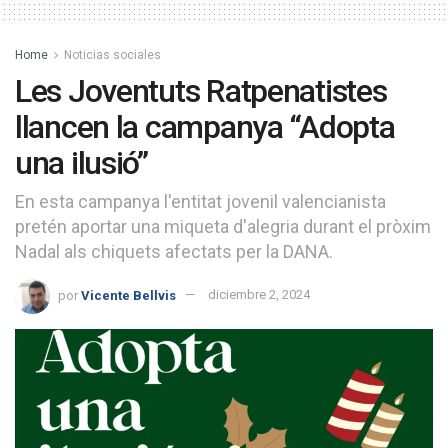
Home
Noticias sociales
Les Joventuts Ratpenatistes
llancen la campanya “Adopta
una ilusió”
En esta campanya l'entitat jovenil valencianista
pretén aportar una miqueta d'alegria durant el pròxim
Nadal als chiquets afectats per la DANA.
por
Vicente Bellvis
diciembre 2, 2024