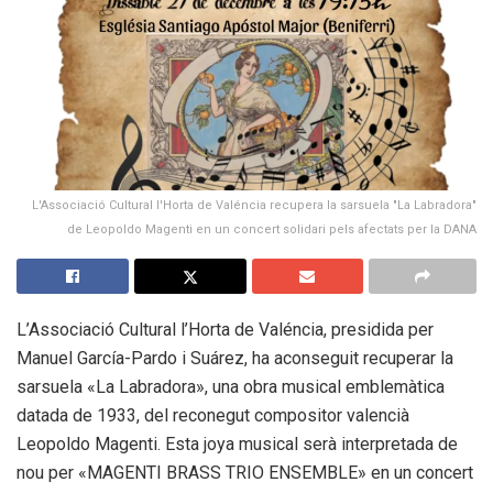
L'Associació Cultural l'Horta de Valéncia recupera la sarsuela "La Labradora"
de Leopoldo Magenti en un concert solidari pels afectats per la DANA
L’Associació Cultural l’Horta de Valéncia, presidida per
Manuel García-Pardo i Suárez, ha aconseguit recuperar la
sarsuela «La Labradora», una obra musical emblemàtica
datada de 1933, del reconegut compositor valencià
Leopoldo Magenti. Esta joya musical serà interpretada de
nou per «MAGENTI BRASS TRIO ENSEMBLE» en un concert