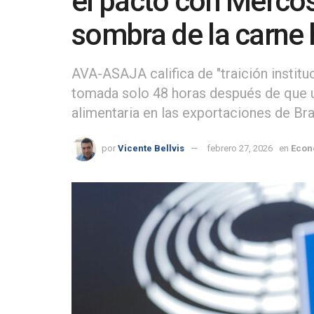
el pacto con Mercosu
sombra de la carn
AVA-ASAJA califica de "traición instituc
tomada solo 48 horas después de que un
alimentaria en las exportaciones de Bra
por
Vicente Bellvis
febrero 27, 2026
en
Econ