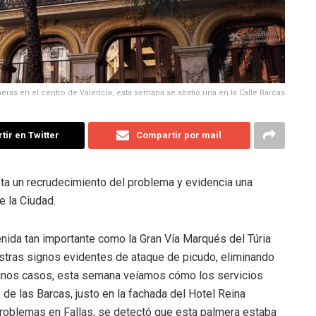
eras en el centro de Valencia, esta semana se abatió una en la Calle Barcas
ir en Twitter
Compartir por mail
ota un recrudecimiento del problema y evidencia una
e la Ciudad.
nida tan importante como la Gran Vía Marqués del Túria
tras signos evidentes de ataque de picudo, eliminando
gunos casos, esta semana veíamos cómo los servicios
 de las Barcas, justo en la fachada del Hotel Reina
 problemas en Fallas, se detectó que esta palmera estaba