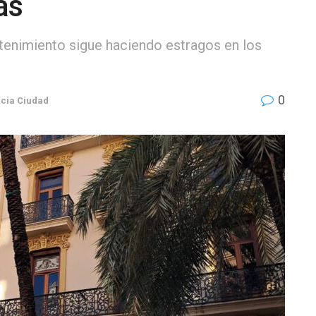
as
ntenimiento sigue haciendo estragos en los
0
cia Ciudad