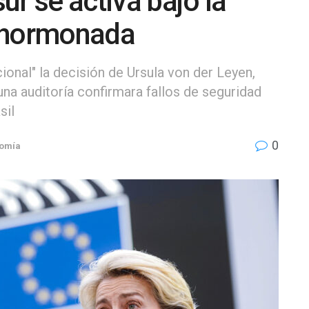
r se activa bajo la
e hormonada
ional" la decisión de Ursula von der Leyen,
a auditoría confirmara fallos de seguridad
sil
0
omía