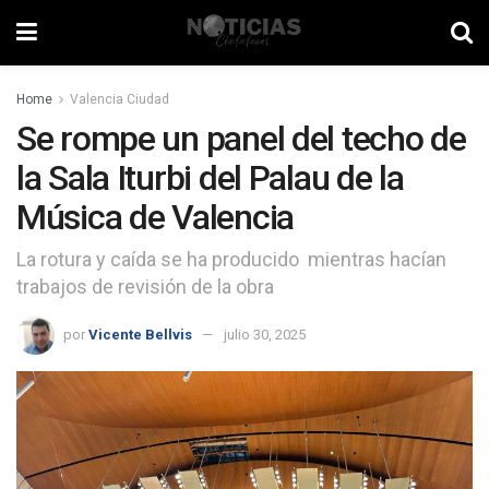
Home
Valencia Ciudad
Se rompe un panel del techo de
la Sala Iturbi del Palau de la
Música de Valencia
La rotura y caída se ha producido mientras hacían
trabajos de revisión de la obra
por
Vicente Bellvis
julio 30, 2025