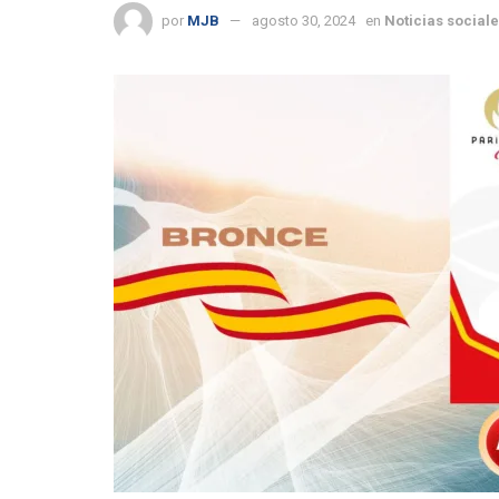
por
MJB
agosto 30, 2024
en
Noticias social