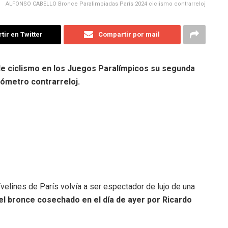
ALFONSO CABELLO Bronce Paralimpiadas París 2024 ciclismo contrarreloj
ir en Twitter
Compartir por mail
de ciclismo en los Juegos Paralímpicos su segunda
lómetro contrarreloj.
velines de París volvía a ser espectador de lujo de una
 el bronce cosechado en el día de ayer por Ricardo