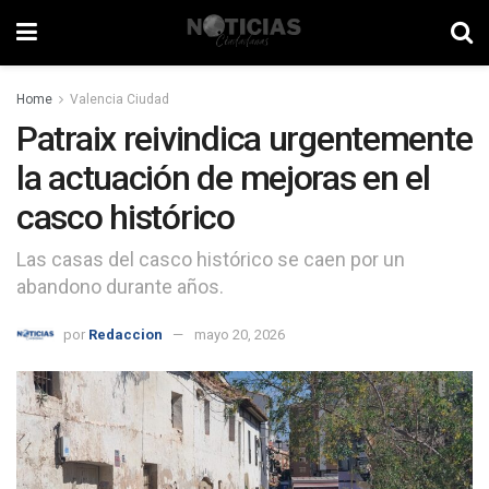
Home
Valencia Ciudad
Patraix reivindica urgentemente
la actuación de mejoras en el
casco histórico
Las casas del casco histórico se caen por un
abandono durante años.
por
Redaccion
mayo 20, 2026