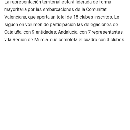
La representación territorial estará liderada de forma
mayoritaria por las embarcaciones de la Comunitat
Valenciana, que aporta un total de 18 clubes inscritos. Le
siguen en volumen de participación las delegaciones de
Cataluña, con 9 entidades; Andalucía, con 7 representantes;
y la Región de Murcia, que completa el cuadro con 3 clubes
en liza.
Nueve títulos en juego en la zona sur del
Puerto
Tras la disputa de los respectivos campeonatos
territoriales, las mejores tripulaciones del país se medirán
en la zona sur del Puerto de Valéncia. La competición está
estructurada para repartir un total de nueve títulos
nacionales oficiales en las categorías cadete, juvenil,
absoluta y veteranos. Dichas categorías se dividirán en
modalidades masculinas, femeninas y equipos mixtos en el