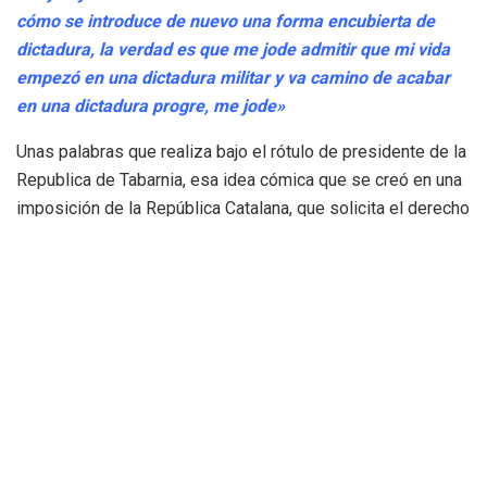
cómo se introduce de nuevo una forma encubierta de
dictadura, la verdad es que me jode admitir que mi vida
empezó en una dictadura militar y va camino de acabar
en una dictadura progre, me jode»
Unas palabras que realiza bajo el rótulo de presidente de la
Republica de Tabarnia, esa idea cómica que se creó en una
imposición de la República Catalana, que solicita el derecho
de autodeterminacióna esa supuesta república catalana, la
ensoñación de unos pocos que ha acabado siendo la
imposición a la mayoría.
Lo que desgranan sus palabras es la cruda realidad, que
algunos quieren ampararse bajo el paraguas de democracia
para imponer sus ideas, eso es el fascismo, cuando para
conseguir sus fines son capaces de mentir, manipular
incluso superar las leyes que nos dotamos
democráticamente.