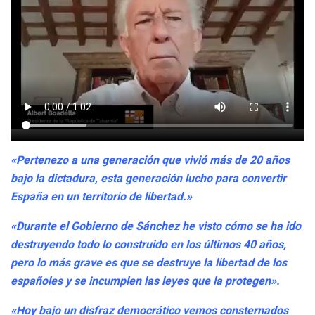
«Pertenezo a una generación que vivió más de 20 años
bajo la dictadura, esta generación lucho para convertir
España en un territorio de libertad.»
«Durante el Gobierno de Sánchez he visto cómo se ha ido
destruyendo todo lo construido en los últimos 40 años,
pero lo más grave es que se destruye la libertad de los
españoles y se incumplen las leyes que la protegen».
«Hoy bajo un disfraz democrático vemos consternados