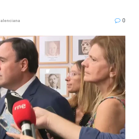
0
alenciana