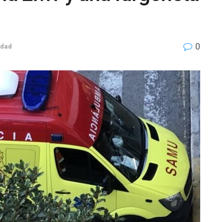
0
udad