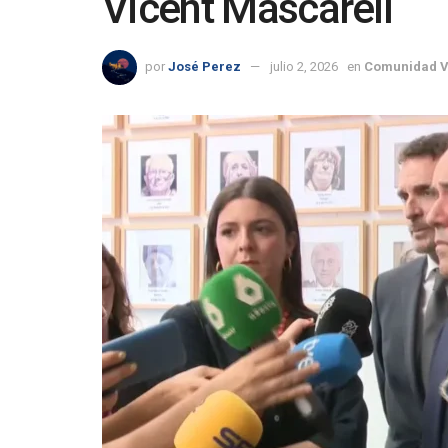
Vicent Mascarell
por
José Perez
julio 2, 2026
en
Comunidad V