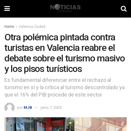
Home
Valencia Ciudad
Otra polémica pintada contra
turistas en Valencia reabre el
debate sobre el turismo masivo
y los pisos turísticos
Es fundamental diferenciar entre el rechazo al
turismo en sí y la crítica al turismo descontrolado ya
que el 16% del PIB procede de este sector
por
MJB
junio 7, 2025