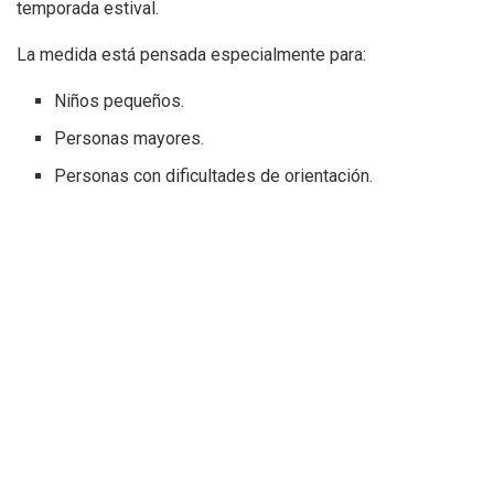
temporada estival.
La medida está pensada especialmente para:
Niños pequeños.
Personas mayores.
Personas con dificultades de orientación.
Con este sencillo sistema, los servicios de seguridad
podrán actuar con mayor rapidez cuando se produzca una
separación accidental entre familiares.
También se utilizarán en las fiestas
patronales
El Ayuntamiento pretende que esta iniciativa no se limite
únicamente al verano.